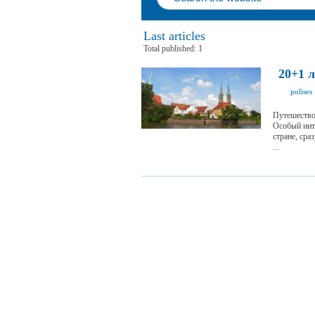
Last articles
Total published: 1
20+1 
polises
Путешествов
Особый инт
стране, сра
...