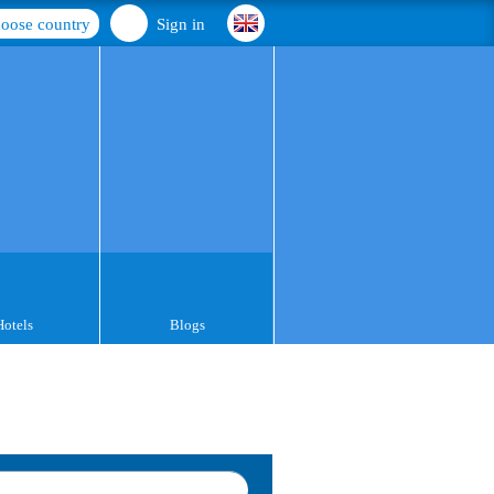
oose country
Sign in
Hotels
Blogs