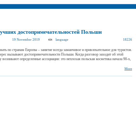
лучших достопримечательностей Польши
19 November 2019
language
18226
ать по странам Европы – занятие всегда заманчивое и привлекательное для туристов.
ерес вызывают достопримечательности Польши. Когда разговор заходит об этой
зу возникают определенные ассоциации: это неплохая польская косметика начала 90-х,
More