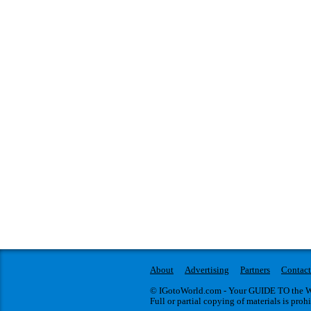
About
Advertising
Partners
Contact
© IGotoWorld.com - Your GUIDE TO the WO
Full or partial copying of materials is proh