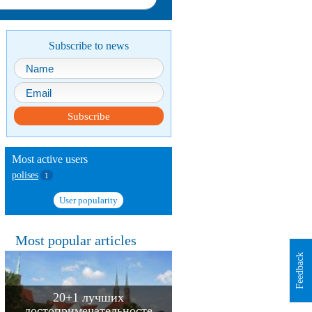
Subscribe to news
Subscribe
Most active users
polises
1
User popularity
Most popular articles
Feedback
20+1 лучших
достопримечательносте