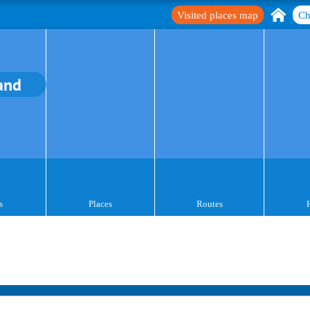
Visited places map
Ch
and
s
Places
Routes