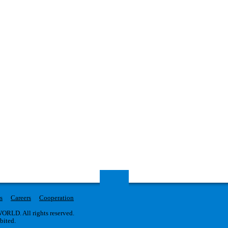
s
Careers
Cooperation
RLD. All rights reserved.
ibited.